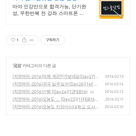
제시 기프티콘!
마야 인강만으로 합격가능, 단기완
성, 무한반복 전 강좌 스마트폰 학
습가능
1
구독하기
'
국외
' 카테고리의 다른 글
[치앙마이-2016]이제 개강인가보네요[Day27](1
2016.02.15
5FEB16)
[치앙마이-2016]귀국 일주일전[Day26](14FEB
(0)
2016.02.14
16)
[치앙마이-2016]신발 [Day24](12FEB16)
(0)
2016.02.13
(0)
[치앙마이-2016]오늘도 ... [Day23](11FEB16)
2016.02.11
[치앙마이-2016]오늘도 치망마이대학교 도서
(0)
2016.02.10
관 [Day22](10FEB16)
(2)