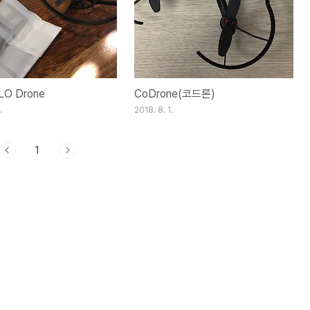
LO Drone
CoDrone(코드론)
.
2018. 8. 1.
1