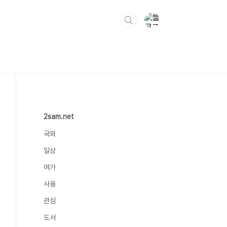
2sam.net
국외
일상
여가
사용
관심
도서