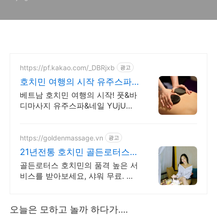
https://pf.kakao.com/_DBRjxb
광고
호치민 여행의 시작 유주스파
벤탄시장 도보 3분
베트남 호치민 여행의 시작! 풋&바
디마사지 유주스파&네일 YUjU
SPA
https://goldenmassage.vn
광고
21년전통 호치민 골든로터스
마사지, 사우나 힐링
골든로터스 호치민의 품격 높은 서
비스를 받아보세요, 샤워 무료. 인
생마사지 발 / 전신 마사지,네일,목
욕탕,세신,무료샤워
오늘은 모하고 놀까 하다가....