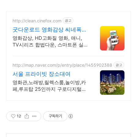
http://clean.cinefox.com
광고
굿다운로드 영화감상 씨네폭스
최대3만원+10%추가적립
영화감상, HD고화질 영화, 애니,
TV시리즈 합법다운, 스마트폰 실
시간감상.
http://map.naver.com/p/entry/place/1455902388
광고
서울 프라이빗 장소대여
영화관,노래방,릴렉스룸,놀이방,카
페,루프탑 25인까지 구로디지털단
지역 도보5분
12
구독하기