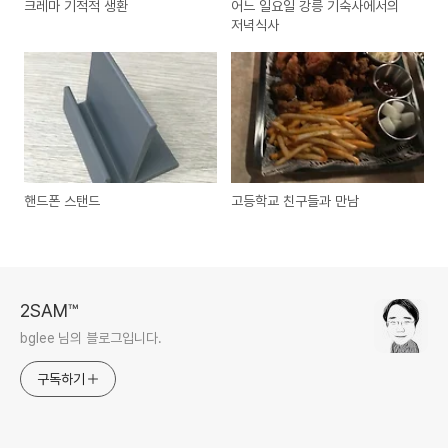
크레마 기적적 생환
어느 일요일 강릉 기숙사에서의
저녁식사
핸드폰 스탠드
고등학교 친구들과 만남
2SAM™
bglee 님의 블로그입니다.
구독하기