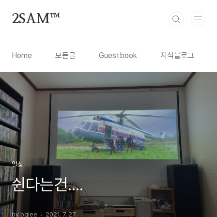
본문 바로가기
2SAM™
Home
모든글
Guestbook
지식블로그
일상
쉰다는건....
by bglee
2021. 7. 27.