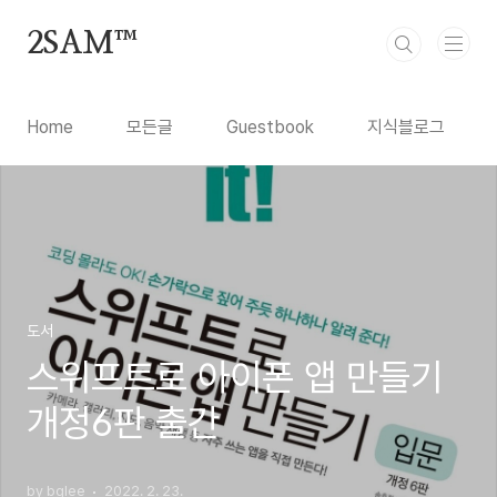
본문 바로가기
2SAM™
Home
모든글
Guestbook
지식블로그
도서
스위프트로 아이폰 앱 만들기
개정6판 출간
by bglee
2022. 2. 23.