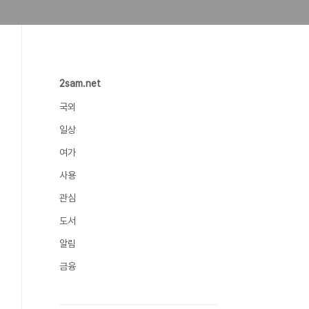
2sam.net
국외
일상
여가
사용
관심
도서
알림
금융