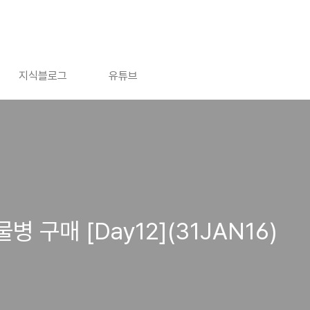
지식블로그
유튜브
병 구매 [Day12](31JAN16)