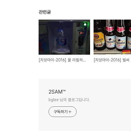
관련글
[치앙마이-2016] 물 리필하기 [Day14](02FEB16)
2SAM™
bglee 님의 블로그입니다.
구독하기