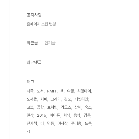
공지사항
홈페이지 스킨 변경
최근글
인기글
최근댓글
태그
태국
도서
RMIT
책
여행
치앙마이
도서관
커피
크레마
경포
비엔티안
코보
공항
호치민
라오스
상해
숙소
일상
2016
아이폰
회식
음식
강릉
전자책
비
명동
야시장
푸미홍
드론
맥