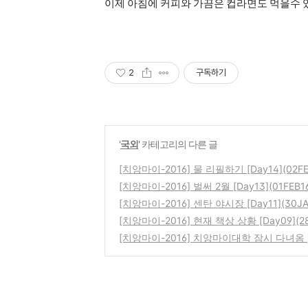
이제 아침에 커피와 가끔은 컵라면도 먹을수 있
2
구독하기
'
국외
' 카테고리의 다른 글
[치앙마이-2016] 물 리필하기 [Day14](02FE
[치앙마이-2016] 벌써 2월 [Day13](01FEB1
[치앙마이-2016] 센탄 야시장 [Day11](30JA
[치앙마이-2016] 현재 책상 상황 [Day09](28
[치앙마이-2016] 치앙마이대학 잠시 다녀옴 [Da