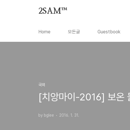
본문 바로가기
2SAM™
Home
모든글
Guestbook
국외
[치앙마이-2016] 보온 물
by bglee
2016. 1. 31.