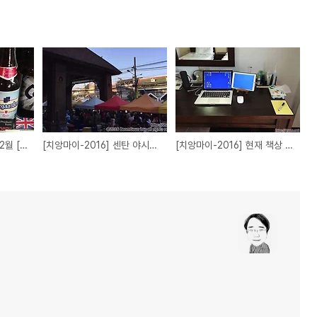
[치앙마이-2016] 벌써 2월 [Day13](01FEB16)
[치앙마이-2016] 센탄 야시장 [Day11](30JAN16)
[치앙마이-2016] 현재 책상 상황 [Day09](28JAN16)