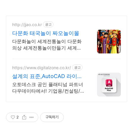
http://jjao.co.kr
광고
다문화 태국놀이 짜오놀이몰
다문화놀이 세계전통놀이 다문화
의상 세계전통놀이만들기 세계전
통의상 다문화교구
https://www.digitalzone.co.kr/
광고
설계의 표준,AutoCAD 라이선
스/상업용
오토데스크 공인 플래티넘 파트너
다우데이타에서! 기업용/컨설팅/교
육 기술지원 가능 7가지 툴셋이 포
함된 소트프웨어
2
구독하기