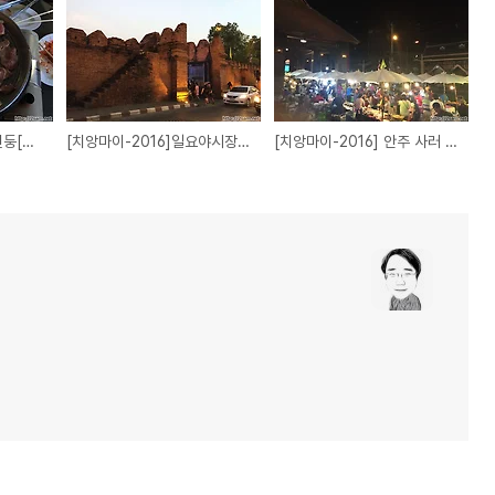
[치앙마이-2016]빈둥빈둥[Day21](09FEB16)
[치앙마이-2016]일요야시장 [Day19](07FEB16)
[치앙마이-2016] 안주 사러 야시장에 들림 [Day18](06FEB16)