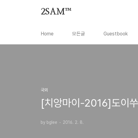
본문 바로가기
2SAM™
Home
모든글
Guestbook
국외
[치앙마이-2016]도이ᄊ
by bglee
2016. 2. 8.