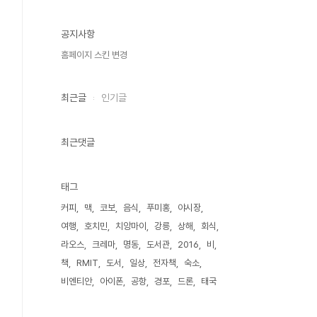
공지사항
홈페이지 스킨 변경
최근글
인기글
최근댓글
태그
커피
맥
코보
음식
푸미홍
야시장
여행
호치민
치앙마이
강릉
상해
회식
라오스
크레마
명동
도서관
2016
비
책
RMIT
도서
일상
전자책
숙소
비엔티안
아이폰
공항
경포
드론
태국