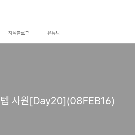
지식블로그
유튜브
ᅮ텝 사원[Day20](08FEB16)