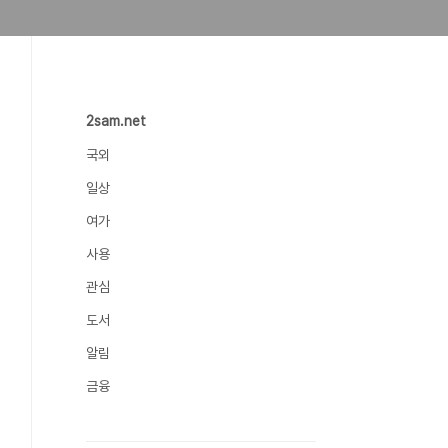
2sam.net
국외
일상
여가
사용
관심
도서
알림
금융