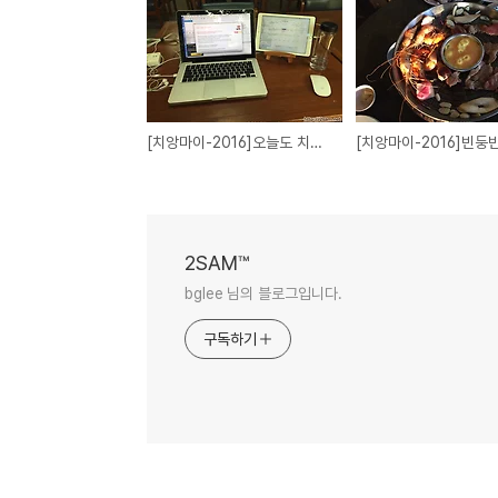
[치앙마이-2016]오늘도 치망마이대학교 도서관 [Day22](10FEB16)
2SAM™
bglee 님의 블로그입니다.
구독하기