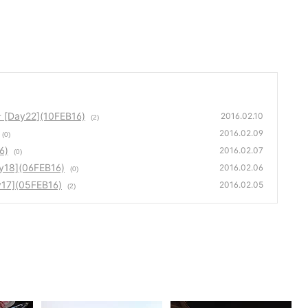
Day22](10FEB16)
2016.02.10
(2)
2016.02.09
(0)
6)
2016.02.07
(0)
[Day18](06FEB16)
2016.02.06
(0)
Day17](05FEB16)
2016.02.05
(2)