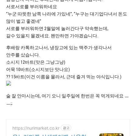
서로서로를 부러워하네요
“누군 따뜻한 남쪽 나라에 가있네”, “누구는 대기업다녀서 돈도
많이 벌고 좋겠네”
서로를 부러워하면 2월말에 놀러간다구 약속했는데,
갈수 있을지 몰겠네요. 왠만하면 가야겠습니다.
후배랑 카톡하고나서, 냉장고에 있는 맥주가 생각나서
안주를 샀습니다.
소시지 12바트(맛은 그냥그냥)
어묵 10바트(소시지보단 맛나요)
?? 15바트(이건 이름을 몰라서, 근데 즐겨 먹는 야식입니다.)
술 잘 안마시는데, 여기 오니 일주일에 한번은 꼭 먹게되네요 ㅡ
ㅡ;;
https://nurimarket.co.kr
광고