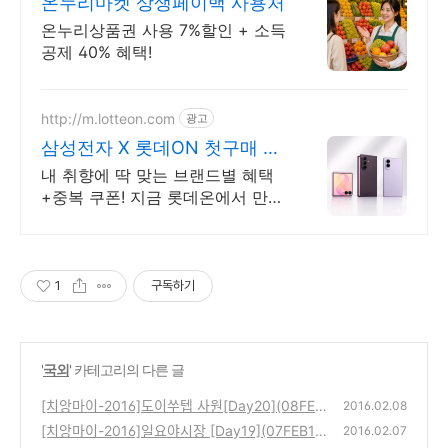
온누리마켓 상생페이백 사용처
온누리상품권 사용 7%할인 + 소득
공제 40% 혜택!
http://m.lotteon.com
광고
삼성전자 X 롯데ON 첫구매 최
대 5천원 혜택!
내 취향에 딱 맞는 브랜드별 혜택
+중복 쿠폰! 지금 롯데온에서 만나
보세요!
1
구독하기
'
국외
' 카테고리의 다른 글
[치앙마이-2016]도이쑤텝 사원[Day20](08FEB
2016.02.08
16)
[치앙마이-2016]일요야시장 [Day19](07FEB1
(0)
2016.02.07