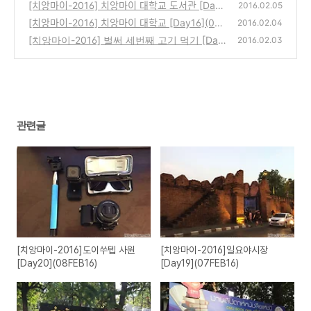
6)
[치앙마이-2016] 치앙마이 대학교 도서관 [Day1
(0)
2016.02.05
7](05FEB16)
[치앙마이-2016] 치앙마이 대학교 [Day16](04F
(2)
2016.02.04
EB16)
[치앙마이-2016] 벌써 세번째 고기 먹기 [Day
(0)
2016.02.03
15](03FEB16)
(0)
관련글
[치앙마이-2016]도이쑤텝 사원
[치앙마이-2016]일요야시장
[Day20](08FEB16)
[Day19](07FEB16)