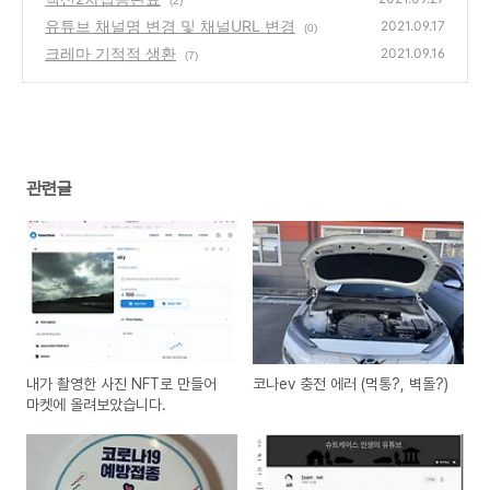
(2)
유튜브 채널명 변경 및 채널URL 변경
2021.09.17
(0)
크레마 기적적 생환
2021.09.16
(7)
관련글
내가 촬영한 사진 NFT로 만들어
코나ev 충전 에러 (먹통?, 벽돌?)
마켓에 올려보았습니다.