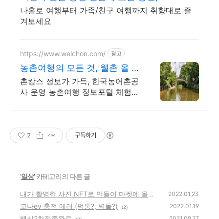
나홀로 여행부터 가족/친구 여행까지 취향대로 즐
겨보세요
https://www.welchon.com/
광고
농촌여행의 모든 것, 웰촌 올 여
름 여행은 농촌으로!
촌캉스 정보가 가득, 한국농어촌공
사 운영 농촌여행 정보포털 체험/
촌캉스/자연 여행을 한 번에 전국
농촌여행 코스, 지금 확인하세요
2
구독하기
'
일상
' 카테고리의 다른 글
내가 촬영한 사진 NFT로 만들어 마켓에 올려
2022.01.23
보았습니다.
코나ev 충전 에러 (먹통?, 벽돌?)
(0)
2022.01.19
(2)
백신2차접종완료
2021.09.27