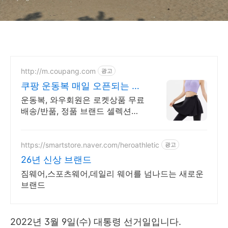
http://m.coupang.com
광고
쿠팡 운동복 매일 오픈되는 와
우회원 특가
운동복, 와우회원은 로켓상품 무료
배송/반품, 정품 브랜드 셀렉션
R.LUX 입점. 꼭 필요한 제품은 쿠
팡에서 더 저렴하게, 로켓배송으로
더 빠르게!
https://smartstore.naver.com/heroathletic
광고
26년 신상 브랜드
짐웨어,스포츠웨어,데일리 웨어를 넘나드는 새로운
브랜드
2022년 3월 9일(수) 대통령 선거일입니다.