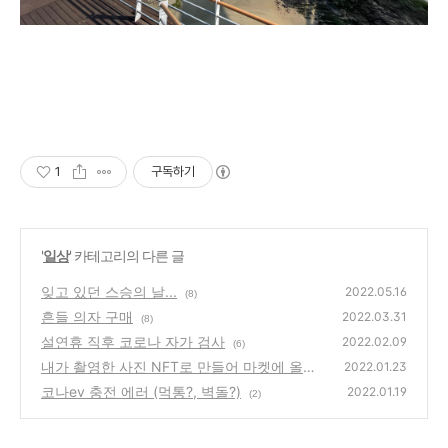
1
구독하기
'
일상
' 카테고리의 다른 글
잊고 있던 스승의 날...
2022.05.16
(8)
흔들 의자 구매
2022.03.31
(8)
설연휴 직후 코로나 자가 검사
2022.02.09
(6)
내가 촬영한 사진 NFT로 만들어 마켓에 올려
2022.01.23
보았습니다.
코나ev 충전 에러 (먹통?, 벽돌?)
(0)
2022.01.19
(2)