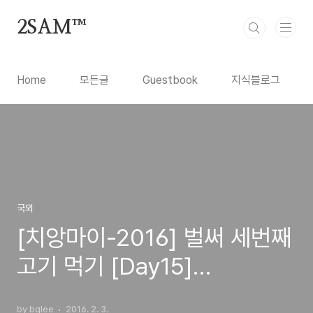
본문 바로가기
2SAM™
Home
모든글
Guestbook
지식블로그
국외
[치앙마이-2016] 벌써 세번째
고기 먹기 [Day15]
(03FEB16)
by bglee
2016. 2. 3.