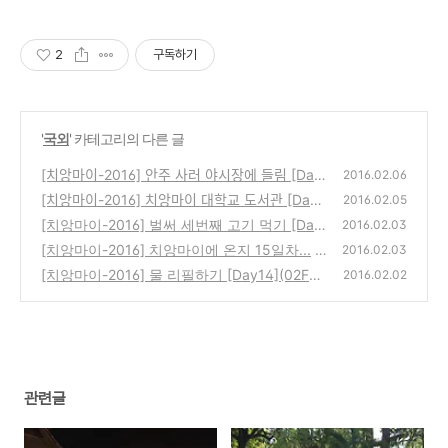
2
구독하기
'
국외
' 카테고리의 다른 글
[치앙마이-2016] 안주 사러 야시장에 들림 [Day
2016.02.06
18](06FEB16)
[치앙마이-2016] 치앙마이 대학교 도서관 [Day1
(0)
2016.02.05
7](05FEB16)
[치앙마이-2016] 벌써 세번째 고기 먹기 [Day
(2)
2016.02.03
15](03FEB16)
[치앙마이-2016] 치앙마이에 온지 15일차...
(0)
2016.02.03
[치앙마이-2016] 물 리필하기 [Day14](02FEB
(0)
2016.02.02
16)
(0)
관련글