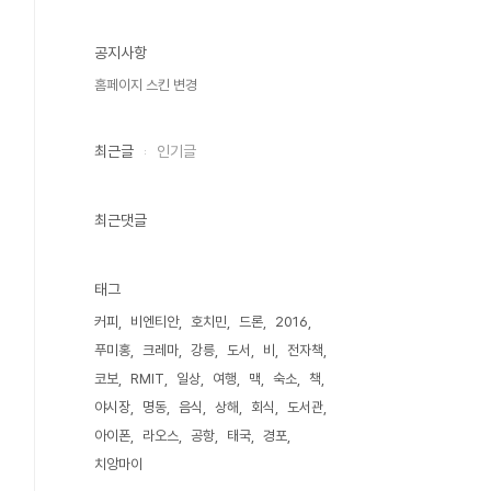
공지사항
홈페이지 스킨 변경
최근글
인기글
최근댓글
태그
커피
비엔티안
호치민
드론
2016
푸미홍
크레마
강릉
도서
비
전자책
코보
RMIT
일상
여행
맥
숙소
책
야시장
명동
음식
상해
회식
도서관
아이폰
라오스
공항
태국
경포
치앙마이