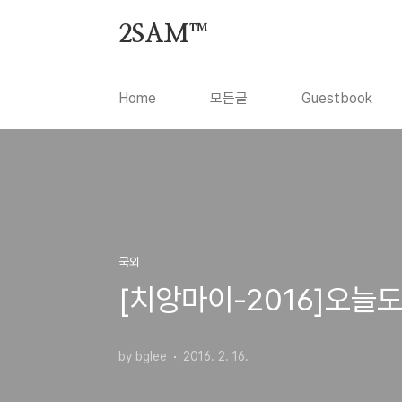
본문 바로가기
2SAM™
Home
모든글
Guestbook
국외
[치앙마이-2016]오늘
by bglee
2016. 2. 16.