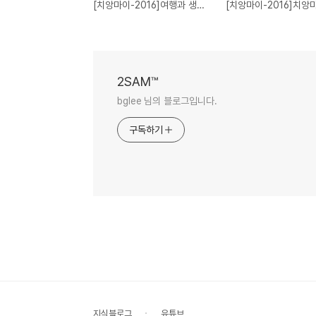
[치앙마이-2016]여행과 생활의 차이[Day30](18FEB16)
2SAM™
bglee 님의 블로그입니다.
구독하기
지식블로그
유튜브