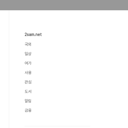
2sam.net
국외
일상
여가
사용
관심
도서
알림
금융