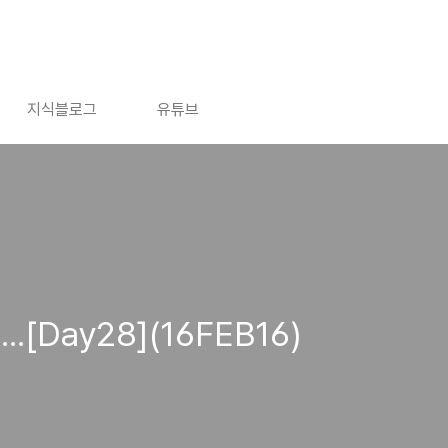
지식블로그
유튜브
도...[Day28](16FEB16)