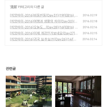
'
국외
' 카테고리의 다른 글
[치앙마이-2016]비둥빈둥[Day31](19FEB16)
2016.02.19
[치앙마이-2016]여행과 생활의 차이[Day30](1
(0)
2016.02.18
8FEB16)
[치앙마이-2016]오늘도...[Day28](16FEB16)
(0)
2016.02.16
[치앙마이-2016]이제 개강인가보네요[Day27](1
(0)
2016.02.15
5FEB16)
[치앙마이-2016]귀국 일주일전[Day26](14FEB
(0)
2016.02.14
16)
(0)
관련글