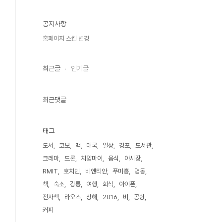
공지사항
홈페이지 스킨 변경
최근글
인기글
최근댓글
태그
도서
코보
맥
태국
일상
경포
도서관
크레마
드론
치앙마이
음식
야시장
RMIT
호치민
비엔티안
푸미홍
명동
책
숙소
강릉
여행
회식
아이폰
전자책
라오스
상해
2016
비
공항
커피