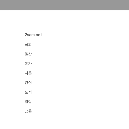
2sam.net
국외
일상
여가
사용
관심
도서
알림
금융