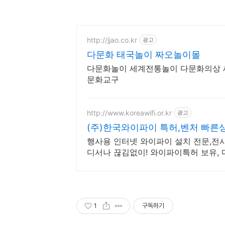
http://jjao.co.kr
광고
다문화 태국놀이 짜오놀이몰
다문화놀이 세계전통놀이 다문화의상
문화교구
http://www.koreawifi.or.kr
광고
(주)한국와이파이 특허,벤처 빠른
행사용 인터넷 와이파이 설치 전문,전시,행
디서나 끊김없이! 와이파이특허 보유,
기업
1
구독하기