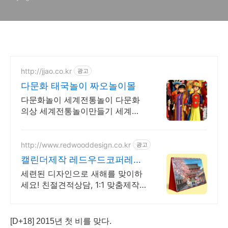
http://jjao.co.kr
광고
다문화 태국놀이 짜오놀이몰
다문화놀이 세계전통놀이 다문화
의상 세계전통놀이만들기 세계전
통의상 다문화교구
http://www.redwooddesign.co.kr
광고
캘린더제작 레드우드코퍼레이
션
세련된 디자인으로 새해를 맞이하
세요! 친절견적상담, 1:1 맞춤제작
고퀄리티 인쇄물, 기획디자인전문,
빠른납품 무료배송
[D+18] 2015년 첫 비를 맞다.