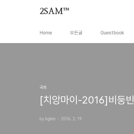
본문 바로가기
2SAM™
Home
모든글
Guestbook
국외
[치앙마이-2016]비둥
by bglee
2016. 2. 19.