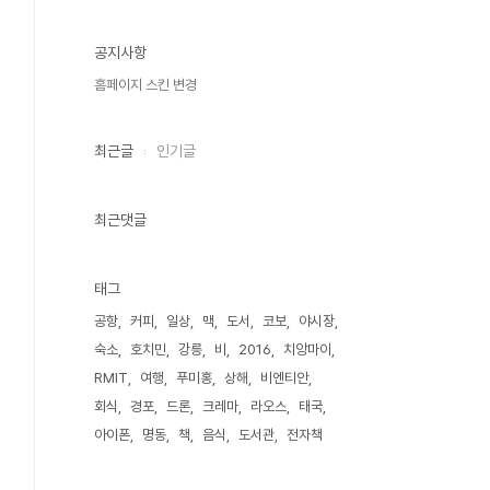
공지사항
홈페이지 스킨 변경
최근글
인기글
최근댓글
태그
공항
커피
일상
맥
도서
코보
야시장
숙소
호치민
강릉
비
2016
치앙마이
RMIT
여행
푸미홍
상해
비엔티안
회식
경포
드론
크레마
라오스
태국
아이폰
명동
책
음식
도서관
전자책