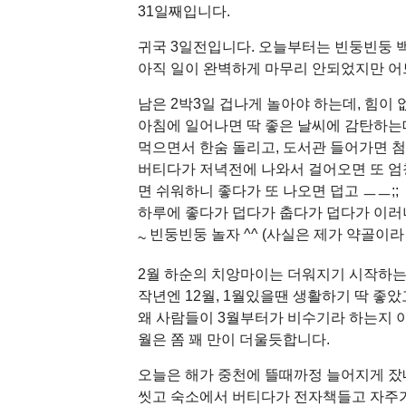
31일째입니다.
귀국 3일전입니다. 오늘부터는 빈둥빈둥 
아직 일이 완벽하게 마무리 안되었지만 
남은 2박3일 겁나게 놀아야 하는데, 힘이 
아침에 일어나면 딱 좋은 날씨에 감탄하는
먹으면서 한숨 돌리고, 도서관 들어가면 첨
버티다가 저녁전에 나와서 걸어오면 또 엄
면 쉬워하니 좋다가 또 나오면 덥고 ㅡㅡ;;
하루에 좋다가 덥다가 춥다가 덥다가 이러
빈둥빈둥 놀자 ^^ (사실은 제가 약골이라 
~
2월 하순의 치앙마이는 더워지기 시작하
작년엔 12월, 1월있을땐 생활하기 딱 좋았
왜 사람들이 3월부터가 비수기라 하는지 이
월은 쫌 꽤 만이 더울듯합니다.
오늘은 해가 중천에 뜰때까정 늘어지게 잤
씻고 숙소에서 버티다가 전자책들고 자주가