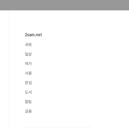
2sam.net
국외
일상
여가
사용
관심
도서
알림
금융