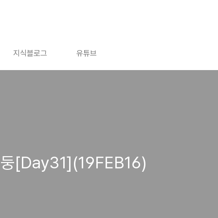
지식블로그
유튜브
빈둥[Day31](19FEB16)