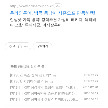
http://www.onlinetour.co.kr
광고
온라인투어, 방콕 동남아 시즌오프 단독혜택!
인생샷 가득 방콕! 강력추천 가성비 패키지, 액티비
티 포함, 특식제공, 야시장투어
4
구독하기
'
국외
' 카테고리의 다른 글
[Day02] 숙소 찾아 삼만리?
2017.12.29
(0)
[Day01] 치앙마이로 이동
2017.12.29
(0)
[치앙마이-2016]감기의 조짐이 보입니다.[Day
2016.02.20
32](20FEB16)
[치앙마이-2016]비둥빈둥[Day31](19FEB16)
(1)
2016.02.19
[치앙마이-2016]여행과 생활의 차이[Day30](1
(0)
2016.02.18
8FEB16)
(0)