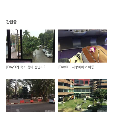
관련글
[Day02] 숙소 찾아 삼만리?
[Day01] 치앙마이로 이동