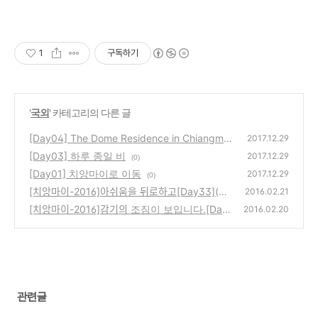
1
구독하기
'
국외
' 카테고리의 다른 글
[Day04] The Dome Residence in Chiangmai
2017.12.29
[Day03] 하루 종일 비
(0)
2017.12.29
(0)
[Day01] 치앙마이로 이동
2017.12.29
(0)
[치앙마이-2016]아쉬움을 뒤로하고[Day33](21
2016.02.21
FEB16)
[치앙마이-2016]감기의 조짐이 보입니다.[Day
(1)
2016.02.20
32](20FEB16)
(1)
관련글