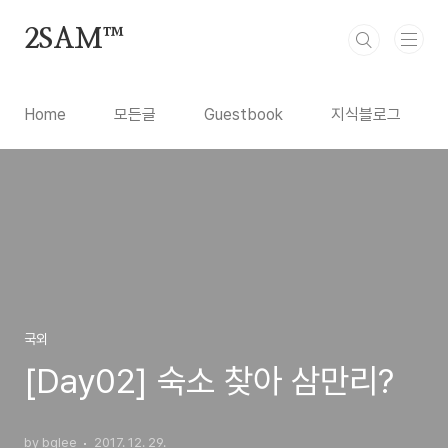
본문 바로가기
2SAM™
Home
모든글
Guestbook
지식블로그
국외
[Day02] 숙소 찾아 삼만리?
by bglee
2017. 12. 29.