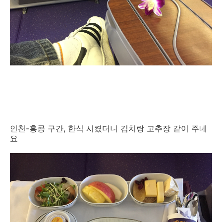
인천-홍콩 구간, 한식 시켰더니 김치랑 고추장 같이 주네
요