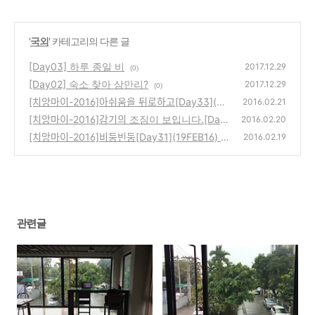
'
국외
' 카테고리의 다른 글
[Day03] 하루 종일 비
2017.12.29
(0)
[Day02] 숙소 찾아 삼만리?
2017.12.29
(0)
[치앙마이-2016]아쉬움을 뒤로하고[Day33](21
2016.02.21
FEB16)
[치앙마이-2016]감기의 조짐이 보입니다.[Day
(1)
2016.02.20
32](20FEB16)
[치앙마이-2016]비둥빈둥[Day31](19FEB16)
(1)
2016.02.19
(0)
관련글