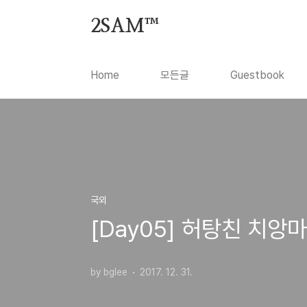
본문 바로가기
2SAM™
Home
모든글
Guestbook
국외
[Day05] 허탕친 치앙
by bglee
2017. 12. 31.