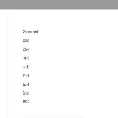
2sam.net
국외
일상
여가
사용
관심
도서
알림
금융