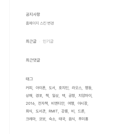
공지사항
홈페이지 스킨 변경
최근글
인기글
최근댓글
태그
커피
아이폰
도서
호치민
라오스
명동
상해
경포
책
일상
맥
공항
치앙마이
2016
전자책
비엔티안
여행
야시장
회식
도서관
RMIT
강릉
비
드론
크레마
코보
숙소
태국
음식
푸미홍