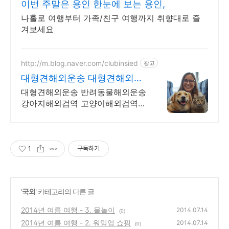
이번 주말은 용인 한눈에 보는 용인,
나홀로 여행부터 가족/친구 여행까지 취향대로 즐
겨보세요
http://m.blog.naver.com/clubinsied
광고
대형견해외운송 대형견해외카
고
대형견해외운송 반려동물해외운송
강아지해외검역 고양이해외검역
동물해외검역
1
구독하기
'
국외
' 카테고리의 다른 글
2014년 여름 여행 - 3. 물놀이
2014.07.14
(0)
2014년 여름 여행 - 2. 워밍업 쇼핑
2014.07.14
(0)