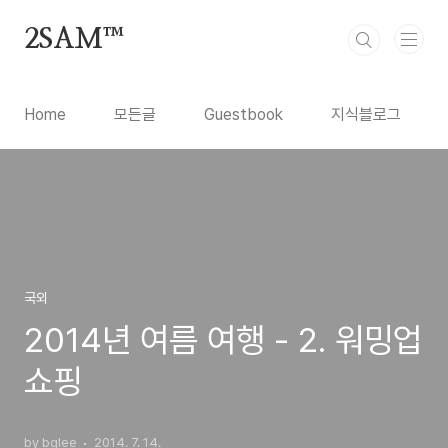
본문 바로가기
2SAM™
Home
모든글
Guestbook
지식블로그
국외
2014년 여름 여행 - 2. 워밍업
쇼핑
by bglee
2014. 7. 14.