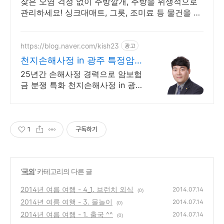
잦은 오염 걱정 없이 주방깔개, 주방을 위생적으로
관리하세요! 싱크대매트, 그릇, 조미료 등 물건을 미
끄럼 없이 안전하게 보관하세요.
https://blog.naver.com/kish23
광고
천지손해사정 in 광주 특정암,
일반암 전문손해사정
25년간 손해사정 경력으로 암보험
금 분쟁 특화 천지손해사정 in 광주
무료상담
1
구독하기
'
국외
' 카테고리의 다른 글
2014년 여름 여행 - 4_1. 브런치 외식
2014.07.14
(0)
2014년 여름 여행 - 3. 물놀이
2014.07.14
(0)
2014년 여름 여행 - 1. 출국 ^^
2014.07.14
(0)