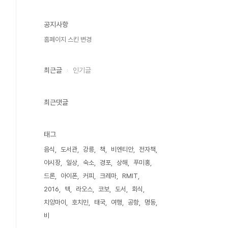
공지사항
홈페이지 스킨 변경
최근글
인기글
최근댓글
태그
음식
도서관
강릉
책
비엔티안
전자책
야시장
일상
숙소
경포
상해
푸미홍
드론
아이폰
커피
크레마
RMIT
2016
맥
라오스
코보
도서
회식
치앙마이
호치민
태국
여행
공항
명동
비