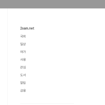
2sam.net
국외
일상
여가
사용
관심
도서
알림
금융