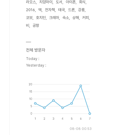
라오스
치앙마이
도서
아이폰
회식
2016
맥
전자책
태국
드론
강릉
코보
호치민
크레마
숙소
상해
커피
비
공항
전체 방문자
Today :
Yesterday :
08-08 00:53