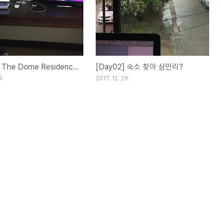
[Day04] The Dome Residence in Chiangmai
[Day02] 숙소 찾아 삼만리?
9.
2017. 12. 29.