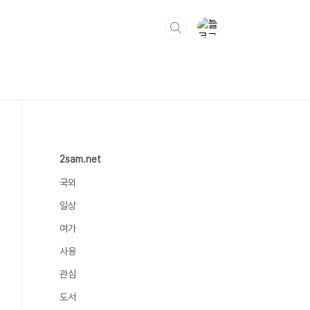
2sam.net
국외
일상
여가
사용
관심
도서