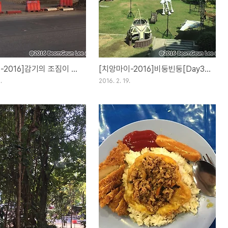
[치앙마이-2016]감기의 조짐이 보입니다.[Day32](20FEB16)
[치앙마이-2016]비둥빈둥[Day31](19FEB16)
.
2016. 2. 19.