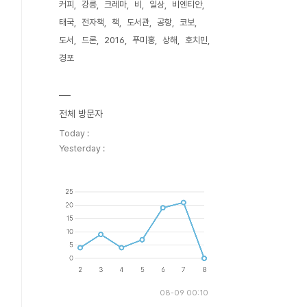
커피
강릉
크레마
비
일상
비엔티안
태국
전자책
책
도서관
공항
코보
도서
드론
2016
푸미홍
상해
호치민
경포
전체 방문자
Today :
Yesterday :
08-09 00:10