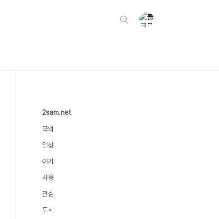
2sam.net
국외
일상
여가
사용
관심
도서