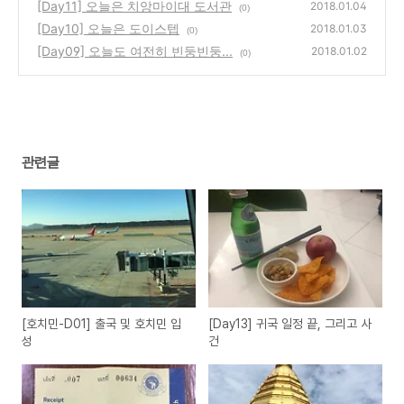
[Day11] 오늘은 치앙마이대 도서관
2018.01.04
(0)
[Day10] 오늘은 도이스텝
2018.01.03
(0)
[Day09] 오늘도 여전히 빈둥빈둥...
2018.01.02
(0)
관련글
[호치민-D01] 출국 및 호치민 입
[Day13] 귀국 일정 끝, 그리고 사
성
건