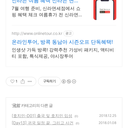
신라는 여름 혜택 신라는 면세
쇼핑
7월 여행 준비, 신라면세점에서 쇼
핑 혜택 체크 여름휴가 전 신라면
세점 혜택 한 번에 확인
http://www.onlinetour.co.kr
광고
온라인투어, 방콕 동남아 시즌오프 단독혜택!
인생샷 가득 방콕! 강력추천 가성비 패키지, 액티비
티 포함, 특식제공, 야시장투어
1
구독하기
'
국외
' 카테고리의 다른 글
[호치민-D01] 출국 및 호치민 입성
2018.12.25
(0)
[Day13] 귀국 일정 끝, 그리고 사건
2018.01.08
(0)