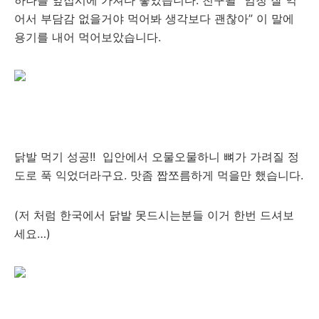
하나를 앞접시에 가져다 놓았습니다. 친구왈 “엄청 잘 익
어서 부담감 없을거야 먹어봐 생각보다 괜찮아” 이 말에
용기를 내어 먹어보았습니다.
닭발 먹기 성공!! 입안에서 오물오물하니 뼈가 가려질 정
도로 푹 익었더라구요. 맛좀 짭쪼름하게 먹을만 했습니다.
(저 처럼 한국에서 닭발 못드시는분들 이거 한번 드셔보
세요…)