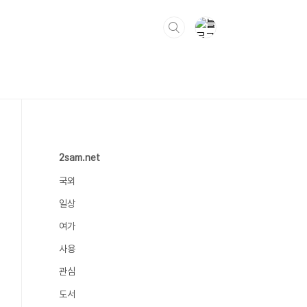
2sam.net
국외
일상
여가
사용
관심
도서