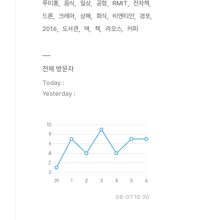
푸미홍
음식
일상
공항
RMIT
전자책
드론
크레마
상해
회식
비엔티안
경포
2016
도서관
맥
책
라오스
커피
전체 방문자
Today :
Yesterday :
08-07 10:30