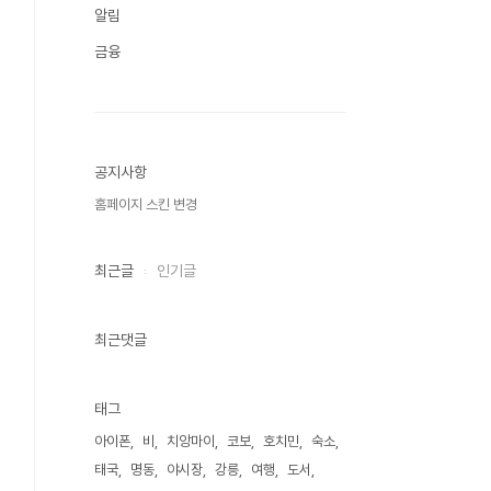
알림
금융
공지사항
홈페이지 스킨 변경
최근글
인기글
최근댓글
태그
아이폰
비
치앙마이
코보
호치민
숙소
태국
명동
야시장
강릉
여행
도서