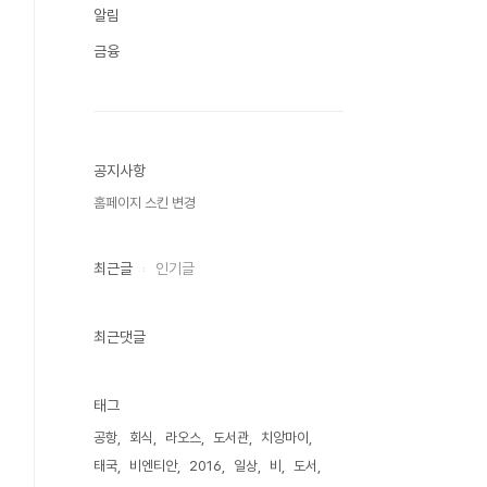
알림
금융
공지사항
홈페이지 스킨 변경
최근글
인기글
최근댓글
태그
공항
회식
라오스
도서관
치앙마이
태국
비엔티안
2016
일상
비
도서