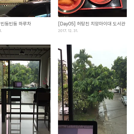
6] 빈둥빈둥 하루차
[Day05] 허탕친 치앙마이대 도서관
1.
2017. 12. 31.