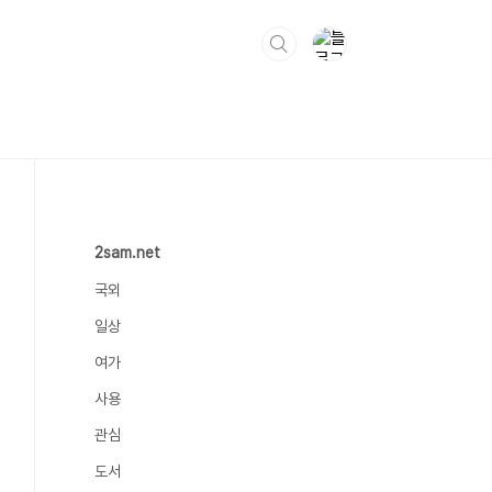
2sam.net
국외
일상
여가
사용
관심
도서