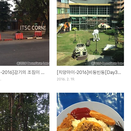
[치앙마이-2016]감기의 조짐이 보입니다.[Day32](20FEB16)
[치앙마이-2016]비둥빈둥[Day31](19FEB16)
.
2016. 2. 19.