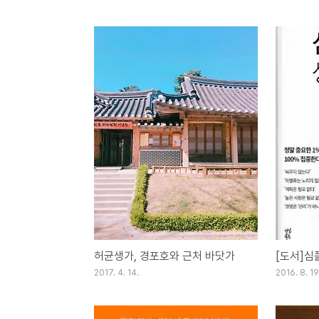
허균생가, 경포호와 근처 바닷가
[도서]심플
2017. 4. 14.
2016. 8. 19