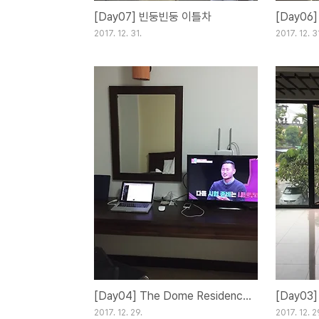
[Day07] 빈둥빈둥 이틀차
[Day0
2017. 12. 31.
2017. 12. 3
[Day04] The Dome Residence in Chiangmai
[Day03
2017. 12. 29.
2017. 12. 2