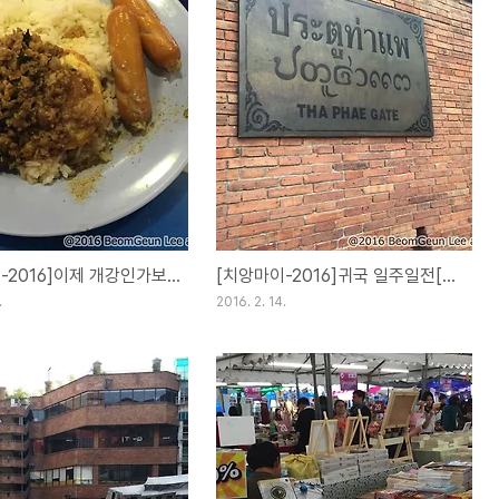
[치앙마이-2016]이제 개강인가보네요[Day27](15FEB16)
[치앙마이-2016]귀국 일주일전[Day26](14FEB16)
.
2016. 2. 14.