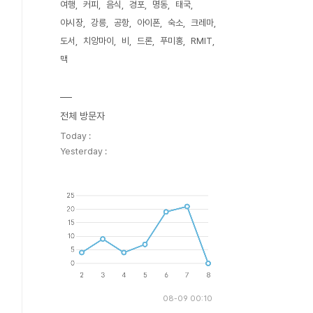
여행
커피
음식
경포
명동
태국
야시장
강릉
공항
아이폰
숙소
크레마
도서
치앙마이
비
드론
푸미홍
RMIT
맥
전체 방문자
Today :
Yesterday :
08-09 00:10