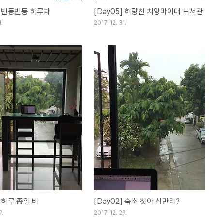
6] 빈둥빈둥 하루차
[Day05] 허탕친 치앙마이대 도서관
1.
2017. 12. 31.
] 하루 종일 비
[Day02] 숙소 찾아 삼만리?
9.
2017. 12. 29.