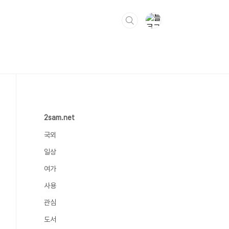
2sam.net
국외
일상
여가
사용
관심
도서